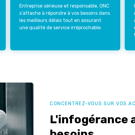
Entreprise sérieuse et responsable, ONC
s’attache à répondre à vos besoins dans
les meilleurs délais tout en assurant
une qualité de service irréprochable.
CONCENTREZ-VOUS SUR VOS AC
L'infogérance 
besoins