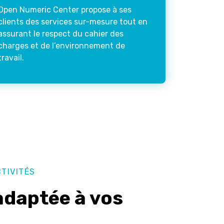
Open Numeric Center propose à ses
clients des services sur-mesure tout en
assurant le respect du cahier des
charges et de l’environnement de
travail.
TIVITÉS
adaptée à vos